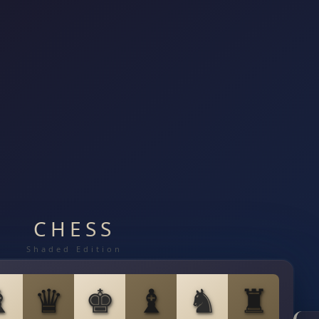
CHESS
Shaded Edition
♝
♛
♚
♝
♞
♜